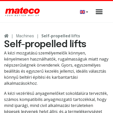
|
|
Self-propelled lifts
Machines
Self-propelled lifts
A kézi mozgatású személyemelők könnyen,
kényelmesen használhatók, rugalmasságuk miatt nagy
népszerűségnek örvendenek. Gyors, egyszemélyes
beállítás és egyszerű kezelés jellemzi, ideális választás
könnyű beltéri építési és karbantartási
alkalmazásokhoz.
A kézi vezérlésű anyagemelőket sokoldalúra tervezték,
számos kompatibilis anyagmozgató tartozékkal, hogy
mind iparági, mind civil alkalmazási területeken
képesek legyenek helyt állni, és a termelékenységet