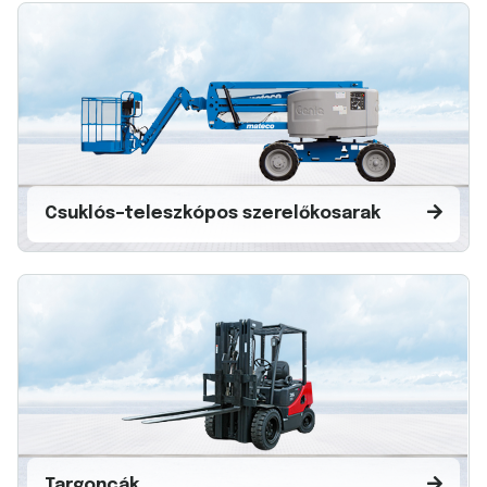
Csuklós–teleszkópos szerelőkosarak
Targoncák