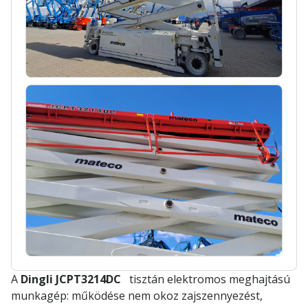
A
Dingli JCPT3214DC
tisztán elektromos meghajtású
munkagép: működése nem okoz zajszennyezést,