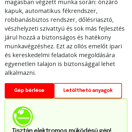
magasban végzett munka során: önzáró
kapuk, automatikus fékrendszer,
robbanásbiztos rendszer, dőlésriasztó,
vészhelyzeti szivattyú és sok más fejlesztés
járul hozzá a biztonságos és hatékony
munkavégzéshez. Ezt az ollós emelőt ipari
és kereskedelmi feladatok megoldására
egyenetlen talajon is biztonsággal lehet
alkalmazni.
Gép bérlése
Letölthető anyagok
Tisztán elektromos működésű gép!