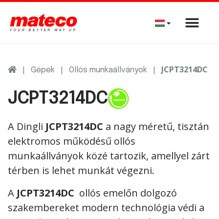
|
|
|
JCPT3214DC
Gépek
Ollós munkaállványok
JCPT3214DC
A Dingli
JCPT3214DC
a nagy méretű, tisztán
elektromos működésű ollós
munkaállványok közé tartozik, amellyel zárt
térben is lehet munkát végezni.
A
JCPT3214DC
ollós emelőn dolgozó
szakembereket modern technológia védi a