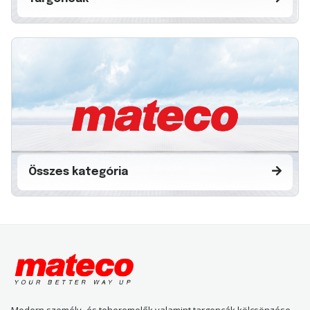
Összes kategória
Modern személy- és teheremelők valamint targoncák kölcsönzése,