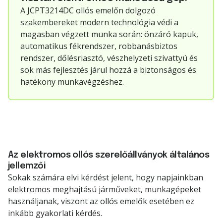
A JCPT3214DC ollós emelőn dolgozó
szakembereket modern technológia védi a
magasban végzett munka során: önzáró kapuk,
automatikus fékrendszer, robbanásbiztos
rendszer, dőlésriasztó, vészhelyzeti szivattyú és
sok más fejlesztés járul hozzá a biztonságos és
hatékony munkavégzéshez.
Az elektromos ollós szerelőállványok általános
jellemzői
Sokak számára elvi kérdést jelent, hogy napjainkban
elektromos meghajtású járműveket, munkagépeket
használjanak, viszont az ollós emelők esetében ez
inkább gyakorlati kérdés.