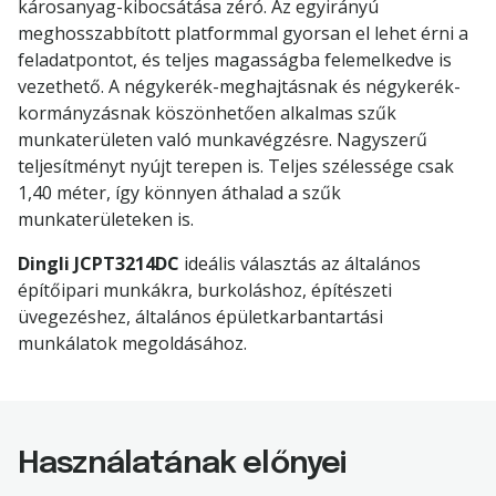
károsanyag-kibocsátása zéró. Az egyirányú
meghosszabbított platformmal gyorsan el lehet érni a
feladatpontot, és teljes magasságba felemelkedve is
vezethető. A négykerék-meghajtásnak és négykerék-
kormányzásnak köszönhetően alkalmas szűk
munkaterületen való munkavégzésre. Nagyszerű
teljesítményt nyújt terepen is. Teljes szélessége csak
1,40 méter, így könnyen áthalad a szűk
munkaterületeken is.
Dingli JCPT3214DC
ideális választás az általános
építőipari munkákra, burkoláshoz, építészeti
üvegezéshez, általános épületkarbantartási
munkálatok megoldásához.
Használatának előnyei