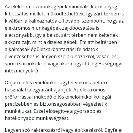
Az elektromos munkagépek minimális károsanyag
kibocsátás mellett működtethetőek, így zárt térben is
kiválóan alkalmazhatóak. További szempont, hogy az
elektromos munkagépek zajkibocsátása is
alacsonyabb, így a belső, zárt térben nem keltenek
akkora zajt, mint a dízeles gépek. Emiatt beltérben
alkalmasak épületkarbantartási feladatok
elvégzéséhez is, legyen szó áruházakról, vásár- és
sportcsarnokokról vagy akár nagyobb egészségügyi
intézményekről.
Önjáró ollós emelőinket ügyfeleinknek beltéri
használatra egyaránt ajánljuk. Az elektromos
erőforrással működő ollós emelőinkkel kollégái
precízebben és biztonságosabban végezhetik
munkájukat. Ezzel elősegítve a gyorsabb és
hatékonyabb munkavégzést.
Legyen szó raktározásról vagy építkezésről, ügyfelei