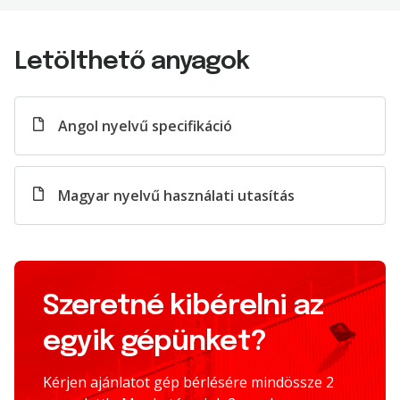
Letölthető anyagok
Angol nyelvű specifikáció
Magyar nyelvű használati utasítás
Szeretné kibérelni az
egyik gépünket?
Kérjen ajánlatot gép bérlésére mindössze 2