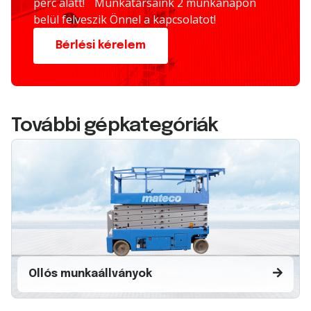
perc alatt! Munkatársaink 2 munkanapon
belül felveszik Önnel a kapcsolatot!
Bérlési kérelem
További gépkategóriák
Ollós munkaállványok