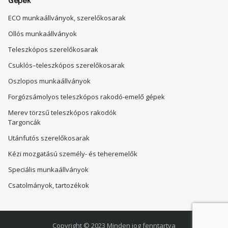
Gépek
ECO munkaállványok, szerelőkosarak
Ollós munkaállványok
Teleszkópos szerelőkosarak
Csuklós–teleszkópos szerelőkosarak
Oszlopos munkaállványok
Forgózsámolyos teleszkópos rakodó-emelő gépek
Merev törzsű teleszkópos rakodók
Targoncák
Utánfutós szerelőkosarak
Kézi mozgatású személy- és teheremelők
Speciális munkaállványok
Csatolmányok, tartozékok
Copyright © 2023 Minden jog fenntartva