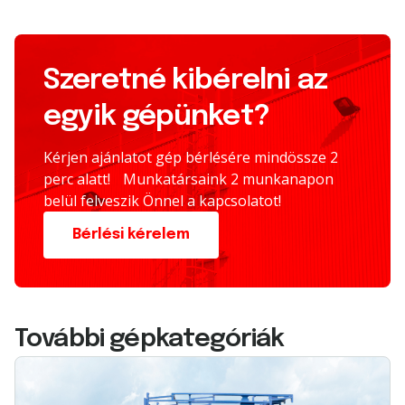
Szeretné kibérelni az
egyik gépünket?
Kérjen ajánlatot gép bérlésére mindössze 2
perc alatt! Munkatársaink 2 munkanapon
belül felveszik Önnel a kapcsolatot!
Bérlési kérelem
További gépkategóriák