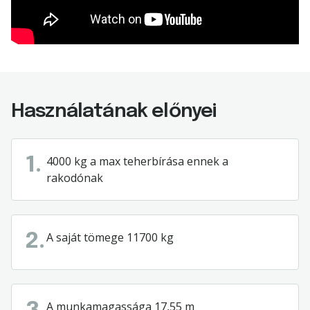
Használatának előnyei
4000 kg a max teherbírása ennek a
1.
rakodónak
A saját tömege 11700 kg
2.
A munkamagassága 17,55 m