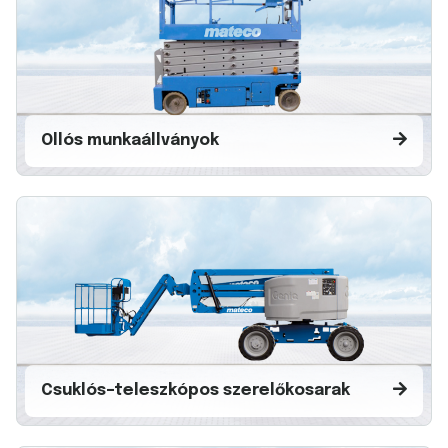
Ollós munkaállványok
Csuklós–teleszkópos szerelőkosarak