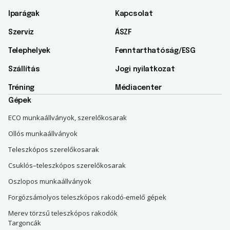
Iparágak
Kapcsolat
Szerviz
ÁSZF
Telephelyek
Fenntarthatóság/ESG​
Szállítás
Jogi nyilatkozat
Tréning
Médiacenter
Gépek
ECO munkaállványok, szerelőkosarak
Ollós munkaállványok
Teleszkópos szerelőkosarak
Csuklós–teleszkópos szerelőkosarak
Oszlopos munkaállványok
Forgózsámolyos teleszkópos rakodó-emelő gépek
Merev törzsű teleszkópos rakodók
Targoncák