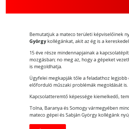
Bemutatjuk a mateco területi képviselőinek 
György
kollégánkat, akit az ég is a keresked
15 éve része mindennapjainak a kapcsolatépítés
mozgásban; no meg az, hogy a gépeket vezethet
is megoldhatja.
Ügyfelei megkapják tőle a feladathoz legjobb
előforduló műszaki problémák megoldását is.
Kapcsolatteremtő képessége kiemelkedő, tem
Tolna, Baranya és Somogy vármegyében minde
mateco gépei és Sabján György kollégánk nyújt