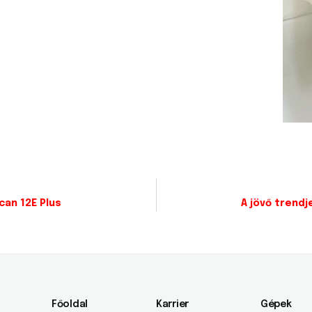
can 12E Plus
A jövő trendj
Főoldal
Karrier
Gépek