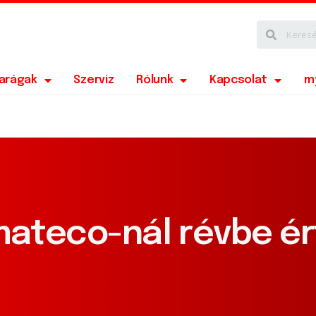
parágak
Szerviz
Rólunk
Kapcsolat
m
mateco-nál révbe ér