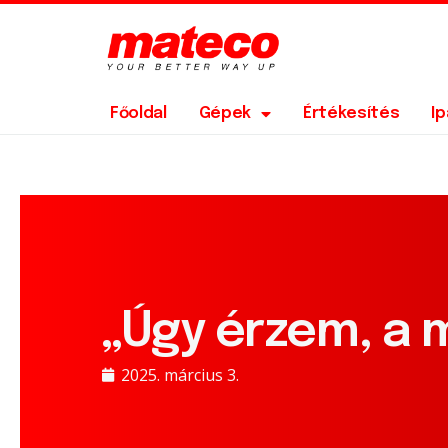
Főoldal
Gépek
Értékesítés
I
„Úgy érzem, a 
2025. március 3.