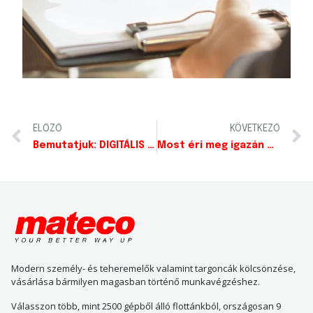
ELŐZŐ
KÖVETKEZŐ
Bemutatjuk: DIGITÁLIS KULCS a mateco-tól!
Most éri meg igazán munkagépet vásárolni!
Modern személy- és teheremelők valamint targoncák kölcsönzése,
vásárlása bármilyen magasban történő munkavégzéshez.
Válasszon több, mint 2500 gépből álló flottánkból, országosan 9