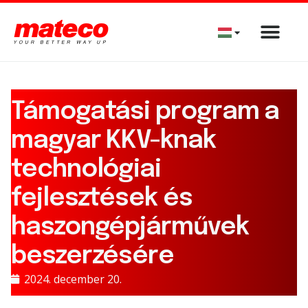
Támogatási program a
magyar KKV-knak
technológiai
fejlesztések és
haszongépjárművek
beszerzésére
2024. december 20.