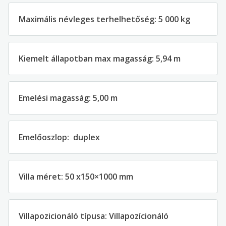
Maximális névleges terhelhetőség
:
5 000
kg
Kiemelt állapotban
max
magass
ág:
5,
94
m
Emelési magasság
:
5
,
00
m
Emelőoszlop
:
duplex
Villa méret
:
50 x
150×1000
mm
Villapoz
i
cionáló
típusa:
Villa
pozícionáló