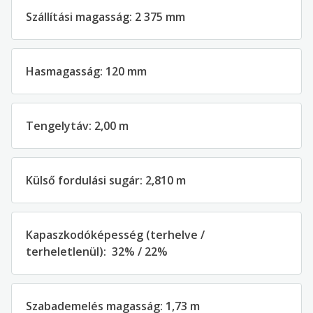
Szállítási magasság
:
2
375
mm
Hasmagasság
:
1
2
0
mm
Tengelytáv
:
2,00
m
Külső fordulási sugár
:
2,
810
m
Kapaszkodóképesség
(
terhelve
/
terheletlenül
)
:
3
2
% / 2
2
%
Szabademelés magasság
:
1,
73
m