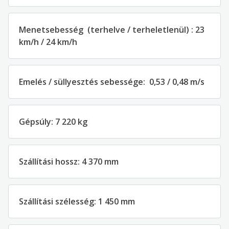
Menetsebesség
(
terhelve
/
terheletlenül
)
:
23
km/h /
24
km/h
Emelés
/
süllyesztés
sebessége:
0,53 / 0,48 m/s
Gépsúly
:
7 220
kg
Szállítási hossz
:
4 370
mm
Szállítási szélesség
:
1
450
mm