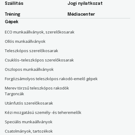
Szállítás
Jogi nyilatkozat
Tréning
Médiacenter
Gépek
ECO munkaállványok, szerelőkosarak
Ollós munkaállványok
Teleszkópos szerelőkosarak
Csuklós–teleszkópos szerelőkosarak
Oszlopos munkaállványok
Forgózsámolyos teleszkópos rakodó-emelő gépek
Merev törzsű teleszkópos rakodók
Targoncák
Utánfutós szerelőkosarak
Kézi mozgatású személy- és teheremelők
Speciális munkaállványok
Csatolmányok, tartozékok