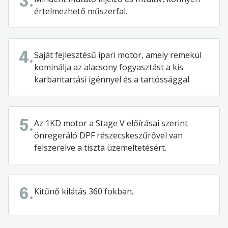
3.
értelmezhető
műszerfal.
Saját
fejlesztésű
ipari
motor,
amely
remekül
4.
kominálja
az
alacsony
fogyasztást
a
kis
karbantartási
igénnyel
és
a
tartóssággal.
Az 1KD motor a Stage V
előírásai
szerint
5.
önregeráló
DPF
részecskeszűrővel
van
felszerelve
a
tiszta
üzemeltetésért
.
Kitűnő
kilátás
360
fokban.
6.