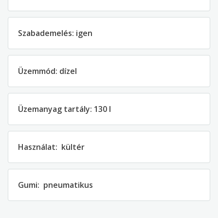
Szabademelés
:
igen
Üzemmód
:
dízel
Üzemanyag tartály
:
130
l
Használat
:
kültér
Gumi
:
pneumatikus