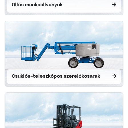
Ollós munkaállványok
Csuklós–teleszkópos szerelőkosarak