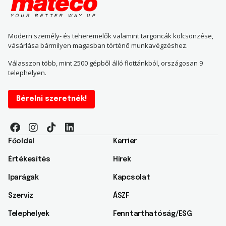
Modern személy- és teheremelők valamint targoncák kölcsönzése,
vásárlása bármilyen magasban történő munkavégzéshez.
Válasszon több, mint 2500 gépből álló flottánkból, országosan 9
telephelyen.
Bérelni szeretnék!
Főoldal
Karrier
Értékesítés
Hírek
Iparágak
Kapcsolat
Szerviz
ÁSZF
Telephelyek
Fenntarthatóság/ESG​