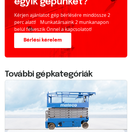
egyik gépünket?
Kérjen ajánlatot gép bérlésére mindössze 2
perc alatt! Munkatársaink 2 munkanapon
belül felveszik Önnel a kapcsolatot!
Bérlési kérelem
További gépkategóriák