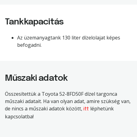
Tankkapacitás
Az üzemanyagtank
130
liter dízelolajat képes
befogadni.
Műszaki adatok
Összesítettük a
Toyota 52-8FD50F
dízel targonca
műszaki adatait.
Ha van olyan adat, amire szükség van,
de nincs a műszaki adatok között,
léphetünk
itt
kapcsolatba!