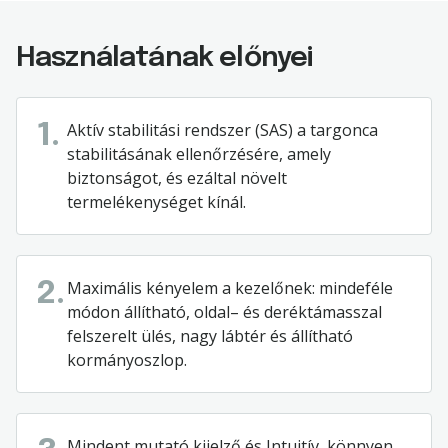
Használatának előnyei
Aktív stabilitási rendszer (SAS) a targonca
1.
stabilitásának ellenőrzésére, amely
biztonságot, és ezáltal növelt
termelékenységet kínál.
Maximális
kényelem
a
kezelőnek
:
mindeféle
2.
módon
állítható
,
oldal
–
és
deréktámasszal
felszerelt
ülés
,
nagy
lábtér
és
állítható
kormányoszlop.
Mindent
mutató
kijelző
és
Intuitív
,
könnyen