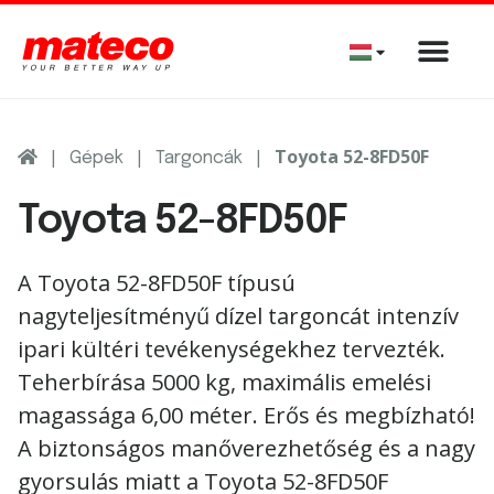
|
|
|
Toyota 52-8FD50F
Gépek
Targoncák
Toyota 52-8FD50F
A Toyota
52-8FD50F típusú
nagyteljesítményű dízel targoncát intenzív
ipari kültéri tevékenységekhez tervezték.
Teherbírása 5000 kg, maximális emelési
magassága 6,00 méter. Erős és megbízható
!
A biztonságos manőverezhetőség és a nagy
gyorsulás miatt a Toyota 52-8FD50F