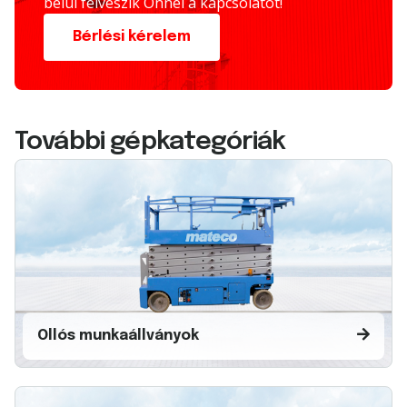
belül felveszik Önnel a kapcsolatot!
Bérlési kérelem
További gépkategóriák
Ollós munkaállványok