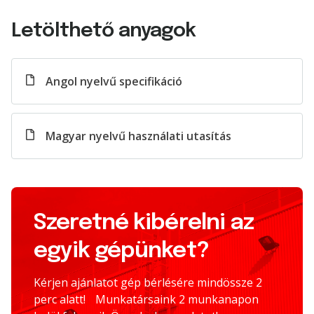
Letölthető anyagok
Angol nyelvű specifikáció
Magyar nyelvű használati utasítás
Szeretné kibérelni az
egyik gépünket?
Kérjen ajánlatot gép bérlésére mindössze 2
perc alatt! Munkatársaink 2 munkanapon