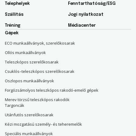
Telephelyek
Fenntarthatóság/ESG​
Szállítás
Jogi nyilatkozat
Tréning
Médiacenter
Gépek
ECO munkaállványok, szerelőkosarak
Ollós munkaállványok
Teleszkópos szerelőkosarak
Csuklós–teleszkópos szerelőkosarak
Oszlopos munkaállványok
Forgózsámolyos teleszkópos rakodó-emelő gépek
Merev törzsű teleszkópos rakodók
Targoncák
Utánfutós szerelőkosarak
Kézi mozgatású személy- és teheremelők
Speciális munkaállványok