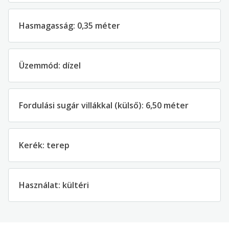
Hasmagasság: 0,35 méter
Üzemmód: dízel
Fordulási sugár villákkal (külső): 6,50 méter
Kerék: terep
Használat: kültéri