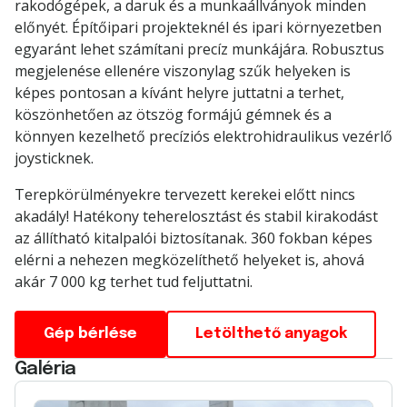
rakodógépek, a daruk és a munkaállványok minden
előnyét. Építőipari projekteknél és ipari környezetben
egyaránt lehet számítani precíz munkájára. Robusztus
megjelenése ellenére viszonylag szűk helyeken is
képes pontosan a kívánt helyre juttatni a terhet,
köszönhetően az ötszög formájú gémnek és a
könnyen kezelhető precíziós elektrohidraulikus vezérlő
joysticknek.
Terepkörülményekre tervezett kerekei előtt nincs
akadály! Hatékony teherelosztást és stabil kirakodást
az állítható kitalpalói biztosítanak. 360 fokban képes
elérni a nehezen megközelíthető helyeket is, ahová
akár 7 000 kg terhet tud feljuttatni.
Gép bérlése
Letölthető anyagok
Galéria