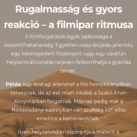
Rugalmasság és gyors
reakció – a filmipar ritmusa
A filmforgatások egyik sajátossága a
kiszámíthatatlanság. Egyetlen rossz időjárás-jelentés,
egy lebetegedett főszereplő vagy egy váratlan
helyszínváltoztatás teljesen felboríthatja a gyártási
tervet.
Példa
: egy sivatagi jelenetet a fóti homokbányában
terveznek, de az eső miatt inkább a Szabó Ervin
Könyvtárban forgatnak. Másnap pedig már a
Nádasladányi kastélyban van szükség két ollós
emelőre a kamerásoknak.
Ilyen helyzetekben bizonyítja a mateco a