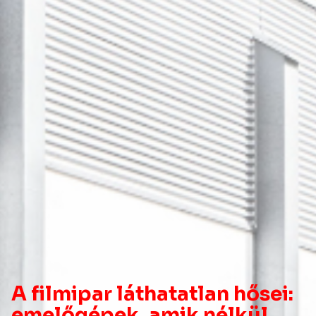
A filmipar láthatatlan hősei:
emelőgépek, amik nélkül