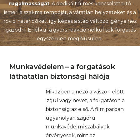
rugalmasságát
. A dedikált filmes kapcsolattartó
ismeri a szakma tempóját, a váratlan helyzeteket és a
rövid határidőket, így képes a stáb változó igényeihez
igazodni. Enélkül a gyors reakció nélkül sok forgatás
egyszerűen meghiúsulna.
Munkavédelem – a forgatások
láthatatlan biztonsági hálója
Miközben a néző a vászon előtt
izgul vagy nevet, a forgatáson a
biztonság az első. A filmiparban
ugyanolyan szigorú
munkavédelmi szabályok
érvényesek, mint az