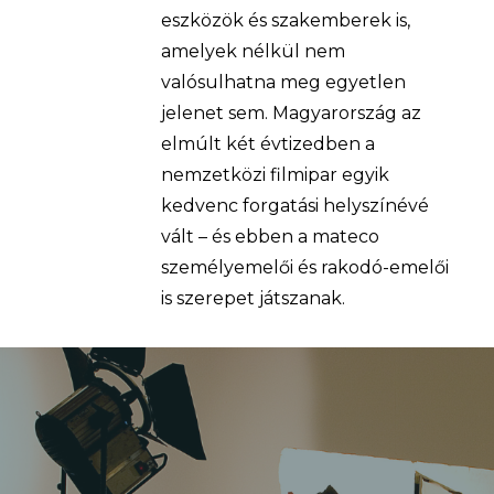
eszközök és szakemberek is,
amelyek nélkül nem
valósulhatna meg egyetlen
jelenet sem. Magyarország az
elmúlt két évtizedben a
nemzetközi filmipar egyik
kedvenc forgatási helyszínévé
vált – és ebben a mateco
személyemelői és rakodó-emelői
is szerepet játszanak.