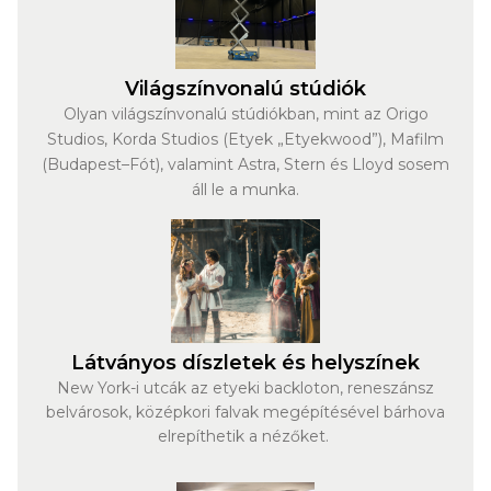
Világszínvonalú stúdiók
Olyan világszínvonalú stúdiókban, mint az Origo
Studios, Korda Studios (Etyek „Etyekwood”), Mafilm
(Budapest–Fót), valamint Astra, Stern és Lloyd sosem
áll le a munka.
Látványos díszletek és helyszínek
New York-i utcák az etyeki backloton, reneszánsz
belvárosok, középkori falvak megépítésével bárhova
elrepíthetik a nézőket.