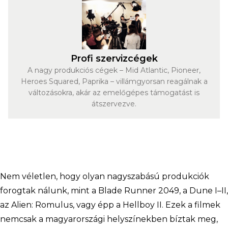
Profi szervizcégek
A nagy produkciós cégek – Mid Atlantic, Pioneer,
Heroes Squared, Paprika – villámgyorsan reagálnak a
változásokra, akár az emelőgépes támogatást is
átszervezve.
Ne
m véle
tlen, hogy olyan nagyszabású produkciók
forogtak nálunk, mint a
Blade
Runner
2049
, a
Dune
I–I
I
,
a
z
Alien
:
Romulus
, vagy épp a
Hellboy II
. Ezek a filmek
nemcsak a magyarországi helyszínekben bíztak meg,