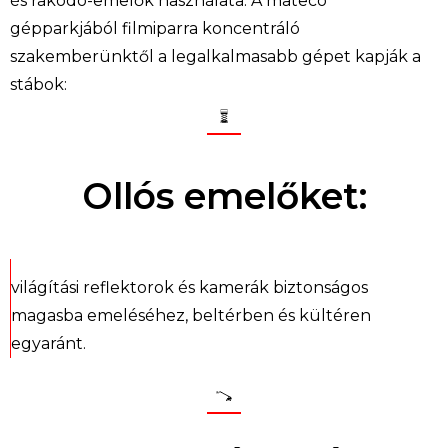
és rakodó-emelők használata.
A
mateco
gépparkjából filmiparra koncentráló
szakemberünktől a legalkalmasabb gépet kapják a
stábok:
Ollós emelőket:
világítási refle
ktorok
és kamerák biztonságos
magasba emeléséhez,
beltérben
és
kültéren
egyaránt.