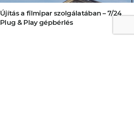
Újítás a filmipar szolgálatában – 7/24
Plug & Play gépbérlés
A nemzetközi produkciók Magyarországon gyakran
szoros időkeretek között dolgoznak. Éppen ezért a
mateco a filmiparban vezette be legújabb innovációját,
amely kifejezetten a stábok rugalmasságát és gyors
munkavégzését támogatja.
A rendszer lényege:
a produkció helyszínén elérhető,
előre összeválogatott géppark, amelyet a stáb azonnal
igénybe vehet – nézzük, miért éri meg igazán!
Hatékonyság