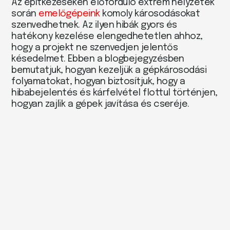
Az építkezéseken előforduló extrém helyzetek
során
emelőgépeink
komoly károsodásokat
szenvedhetnek. Az ilyen hibák gyors és
hatékony kezelése elengedhetetlen ahhoz,
hogy a projekt ne szenvedjen jelentős
késedelmet. Ebben a blogbejegyzésben
bemutatjuk, hogyan kezeljük a
gépkárosodási
folyamatokat,
hogyan biztosítjuk, hogy a
hibabejelentés és kárfelvétel
flottul
történjen,
hogyan zajlik a gépek javítása
és
cseréje.