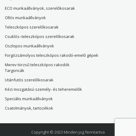
ECO munkaállványok, szerelőkosarak
Ollós munkaállványok
Teleszkópos szerelőkosarak
Csuklós–teleszkópos szerelőkosarak
Oszlopos munkaállványok
Forgózsámolyos teleszkópos rakodó-emelő gépek
Merev törzsű teleszkópos rakodók
Targoncák
Utánfutós szerelőkosarak
Kézi mozgatású személy- és teheremelők
Speciális munkaállványok
Csatolmányok, tartozékok
Copyright © 2023 Minden jog fenntartva