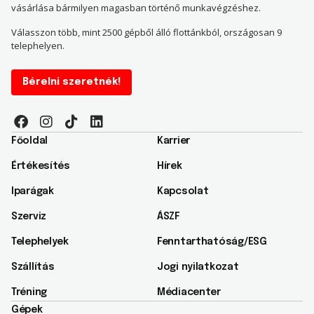
vásárlása bármilyen magasban történő munkavégzéshez.
Válasszon több, mint 2500 gépből álló flottánkból, országosan 9
telephelyen.
Bérelni szeretnék!
Főoldal
Karrier
Értékesítés
Hírek
Iparágak
Kapcsolat
Szerviz
ÁSZF
Telephelyek
Fenntarthatóság/ESG​
Szállítás
Jogi nyilatkozat
Tréning
Médiacenter
Gépek