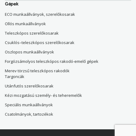
Gépek
ECO munkaállványok, szerelőkosarak
Ollós munkaállványok
Teleszkópos szerelőkosarak
Csuklós–teleszkópos szerelőkosarak
Oszlopos munkaállványok
Forgózsámolyos teleszkópos rakodó-emelő gépek
Merev törzsű teleszkópos rakodók
Targoncák
Utánfutós szerelőkosarak
Kézi mozgatású személy- és teheremelők
Speciális munkaállványok
Csatolmányok, tartozékok