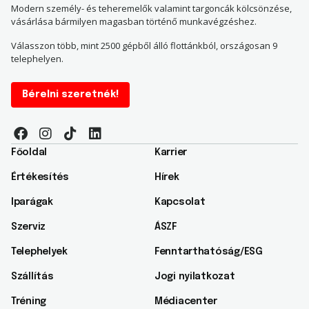
Modern személy- és teheremelők valamint targoncák kölcsönzése,
vásárlása bármilyen magasban történő munkavégzéshez.
Válasszon több, mint 2500 gépből álló flottánkból, országosan 9
telephelyen.
Bérelni szeretnék!
Főoldal
Karrier
Értékesítés
Hírek
Iparágak
Kapcsolat
Szerviz
ÁSZF
Telephelyek
Fenntarthatóság/ESG​
Szállítás
Jogi nyilatkozat
Tréning
Médiacenter