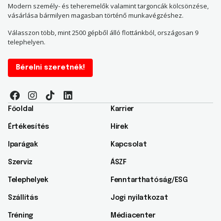
Modern személy- és teheremelők valamint targoncák kölcsönzése,
vásárlása bármilyen magasban történő munkavégzéshez.
Válasszon több, mint 2500 gépből álló flottánkból, országosan 9
telephelyen.
Bérelni szeretnék!
Főoldal
Karrier
Értékesítés
Hírek
Iparágak
Kapcsolat
Szerviz
ÁSZF
Telephelyek
Fenntarthatóság/ESG​
Szállítás
Jogi nyilatkozat
Tréning
Médiacenter