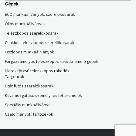
Gépek
ECO munkaállványok, szerelőkosarak
Ollós munkaállványok
Teleszkópos szerelőkosarak
Csuklós–teleszkópos szerelőkosarak
Oszlopos munkaállványok
Forgózsámolyos teleszkópos rakodó-emelő gépek
Merev törzsű teleszkópos rakodók
Targoncák
Utánfutós szerelőkosarak
Kézi mozgatású személy- és teheremelők
Speciális munkaállványok
Csatolmányok, tartozékok