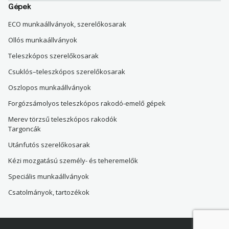
Gépek
ECO munkaállványok, szerelőkosarak
Ollós munkaállványok
Teleszkópos szerelőkosarak
Csuklós–teleszkópos szerelőkosarak
Oszlopos munkaállványok
Forgózsámolyos teleszkópos rakodó-emelő gépek
Merev törzsű teleszkópos rakodók
Targoncák
Utánfutós szerelőkosarak
Kézi mozgatású személy- és teheremelők
Speciális munkaállványok
Csatolmányok, tartozékok