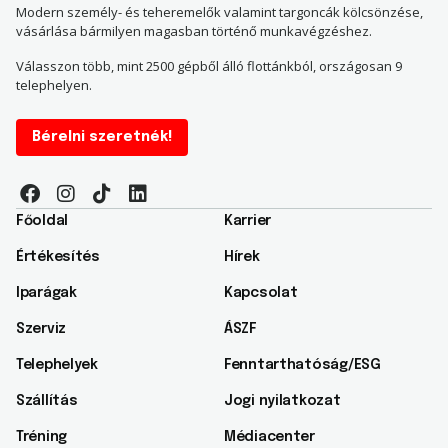
Modern személy- és teheremelők valamint targoncák kölcsönzése,
vásárlása bármilyen magasban történő munkavégzéshez.
Válasszon több, mint 2500 gépből álló flottánkból, országosan 9
telephelyen.
Bérelni szeretnék!
Főoldal
Karrier
Értékesítés
Hírek
Iparágak
Kapcsolat
Szerviz
ÁSZF
Telephelyek
Fenntarthatóság/ESG​
Szállítás
Jogi nyilatkozat
Tréning
Médiacenter