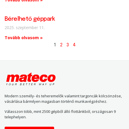
Bérelhető géppark
2025. szeptember 11.
Tovább olvasom »
1
2
3
4
Modern személy- és teheremelők valamint targoncák kölcsönzése,
vásárlása bármilyen magasban történő munkavégzéshez.
Válasszon több, mint 2500 gépből álló flottánkból, országosan 9
telephelyen.