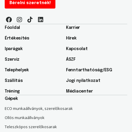
Bérelni szeretnék!
Főoldal
Karrier
Értékesítés
Hírek
Iparágak
Kapcsolat
Szerviz
ÁSZF
Telephelyek
Fenntarthatóság/ESG​
Szállítás
Jogi nyilatkozat
Tréning
Médiacenter
Gépek
ECO munkaállványok, szerelőkosarak
Ollós munkaállványok
Teleszkópos szerelőkosarak